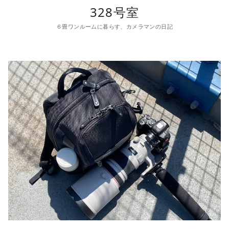
コ
328号室
ン
６畳ワンルームに暮らす、カメラマンの日記
テ
ン
ツ
へ
移
動