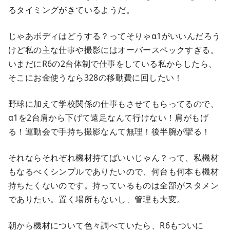
るタイミングがきているようだ。
じゃあボディはどうする？ってそりゃα1がいいんだろう
けど私の主な仕事や撮影にはオーバースペックすぎる。
いまだにR6の2台体制で仕事をしている私からしたら、
そこにお金使うなら328の移動費に回したい！
野球に加えて学校関係の仕事もさせてもらってるので、
α1を2台肩から下げて遠足なんて行けない！肩がもげ
る！運動会で手持ち撮影なんて無理！後半腕が攣る！
それならそれぞれ機材持てばいいじゃん？って、私機材
もなるべくシンプルでありたいので、何台も何本も機材
持ちたくないのです。持っているものは全部がスタメン
でありたい。置く場所もないし、管理も大変。
朝から機材について色々調べていたら、R6もついに